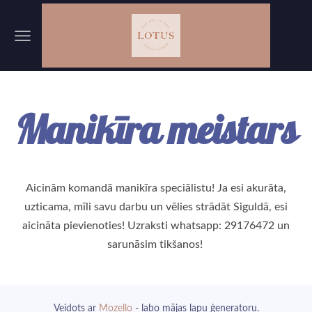
Manikīra meistars
Aicinām komandā manikīra speciālistu! Ja esi akurāta,
uzticama, mīli savu darbu un vēlies strādāt Siguldā, esi
aicināta pievienoties! Uzraksti whatsapp: 29176472 un
sarunāsim tikšanos!
Veidots ar
Mozello
- labo mājas lapu ģeneratoru.